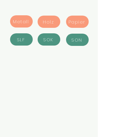
Metall
Holz
Papier
SLF
SOK
SON