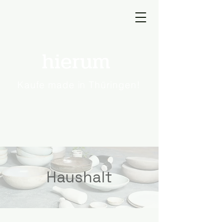
hierum
Kaufe made in Thüringen!
Haushalt