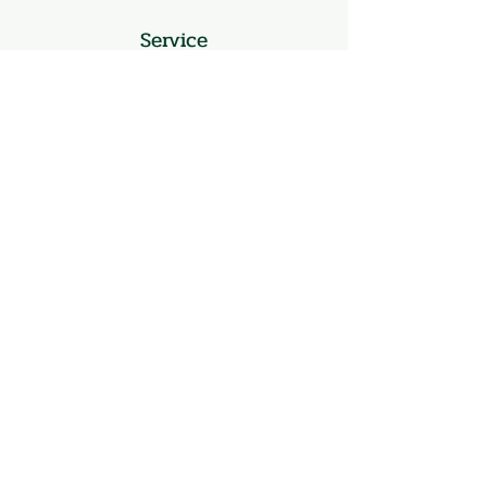
Service
Produkte kaufen
Unsere Kriterien
Unsere Hersteller
FAQs
Bewusst Einkaufen
Entscheide dich für Qualität und
Nachhaltigkeit und kaufe in
deiner Region.