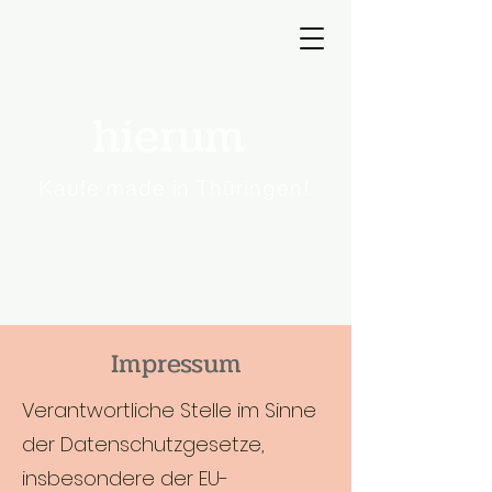
hierum
Kaufe made in Thüringen!
Impressum
Verantwortliche Stelle im Sinne
der Datenschutzgesetze,
insbesondere der EU-